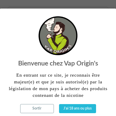
Hippie Pop 50ml Poppy S
19,90 €
DISPONIBLE
Bienvenue chez Vap Origin's
Petite Ile 60ml Petit Nuage
En entrant sur ce site, je reconnais être
19,90 €
majeur(e) et que je suis autorisé(e) par la
législation de mon pays à acheter des produits
DISPONIBLE
contenant de la nicotine
Sortir
J'ai 18 ans ou plus