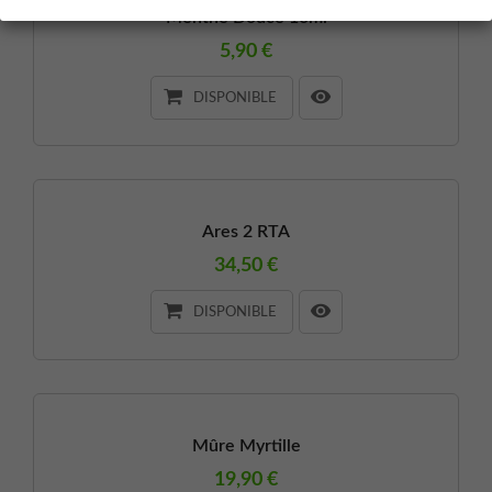
Menthe Douce 10ml
5,90 €
DISPONIBLE
RUPTURE DE STOCK
Ares 2 RTA
34,50 €
DISPONIBLE
Mûre Myrtille
19,90 €