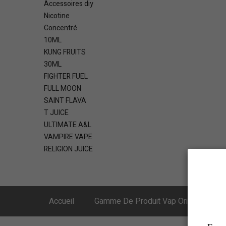
Accessoires diy
Nicotine
Concentré
10ML
KUNG FRUITS
30ML
FIGHTER FUEL
FULL MOON
SAINT FLAVA
T JUICE
ULTIMATE A&L
VAMPIRE VAPE
RELIGION JUICE
Accueil
Gamme De Produit Vap Origins