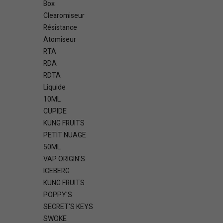
Box
Clearomiseur
Résistance
Atomiseur
RTA
RDA
RDTA
Liquide
10ML
CUPIDE
KUNG FRUITS
PETIT NUAGE
50ML
VAP ORIGIN'S
ICEBERG
KUNG FRUITS
POPPY'S
SECRET'S KEYS
SWOKE