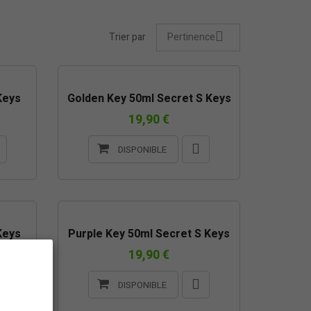
Trier par
Pertinence
Keys
Golden Key 50ml Secret S Keys
19,90 €
DISPONIBLE
Keys
Purple Key 50ml Secret S Keys
19,90 €
DISPONIBLE