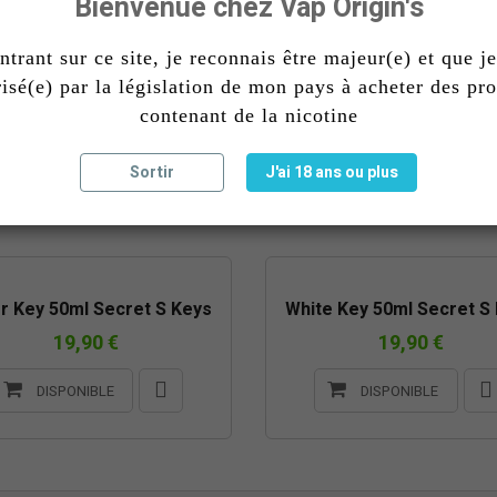
Bienvenue chez Vap Origin's
ntrant sur ce site, je reconnais être majeur(e) et que je
E DE STOCK
RUPTURE DE STOCK
risé(e) par la législation de mon pays à acheter des pro
ow Key 50ml Secret S Keys
Secret S Egg 50ml
contenant de la nicotine
19,90 €
19,90 €
Sortir
J'ai 18 ans ou plus
DISPONIBLE
DISPONIBLE
er Key 50ml Secret S Keys
White Key 50ml Secret S
19,90 €
19,90 €
DISPONIBLE
DISPONIBLE