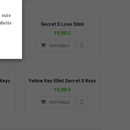
 suis
duits
Secret S Love 50ml
19,90 €
DISPONIBLE
RUPTURE DE STOCK
 Keys
Yellow Key 50ml Secret S Keys
19,90 €
DISPONIBLE