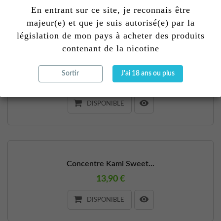
DISPONIBLE
En entrant sur ce site, je reconnais être
majeur(e) et que je suis autorisé(e) par la
législation de mon pays à acheter des produits
contenant de la nicotine
Concentre Jiraya Sweet...
Sortir
J'ai 18 ans ou plus
13,90 €
DISPONIBLE
Concentre Kami Sweet...
13,90 €
DISPONIBLE