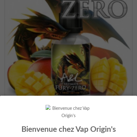
Concentre Fury Zero Sweet...
Bienvenue chez Vap Origin's
13,90 €