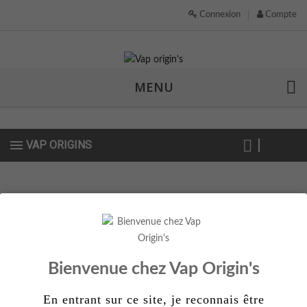
Connexion
Compte
MENU
VAP ORIGINS
Actuellement indisponible
Bientôt disponible
Bienvenue chez Vap Origin's
En entrant sur ce site, je reconnais être