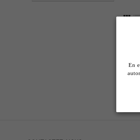
En e
auto
Affich