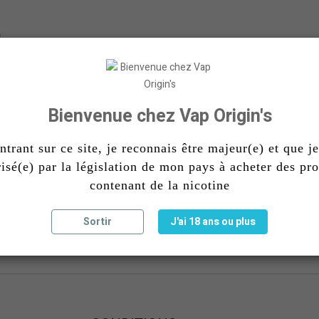
Oni 50ml Ultimate
Phoenix 50ml Ultimat
Bienvenue chez Vap Origin's
19,90 €
19,90 €
ntrant sur ce site, je reconnais être majeur(e) et que je
DISPONIBLE
DISPONIBLE
risé(e) par la législation de mon pays à acheter des pro
contenant de la nicotine
Sortir
J'ai 18 ans ou plus
age 1-3 de 3 article(s)