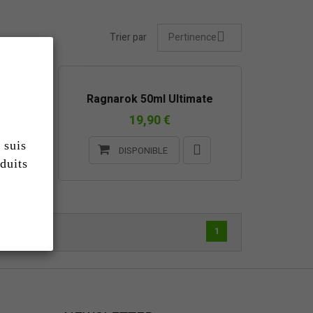
Trier par
Pertinence
e
Ragnarok 50ml Ultimate
19,90 €
 suis
DISPONIBLE
duits
1