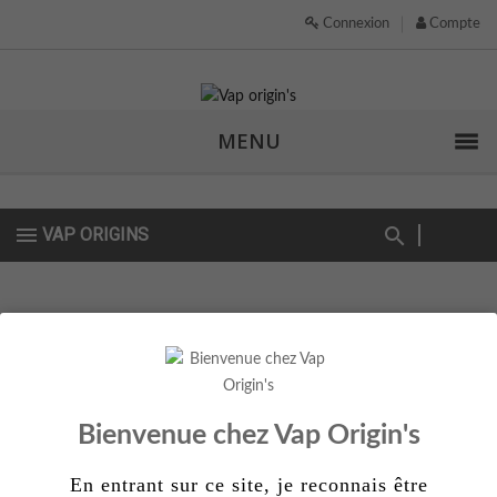
Connexion
Compte
MENU
VAP ORIGINS
Actuellement indisponible
Bientôt disponible
Bienvenue chez Vap Origin's
En entrant sur ce site, je reconnais être