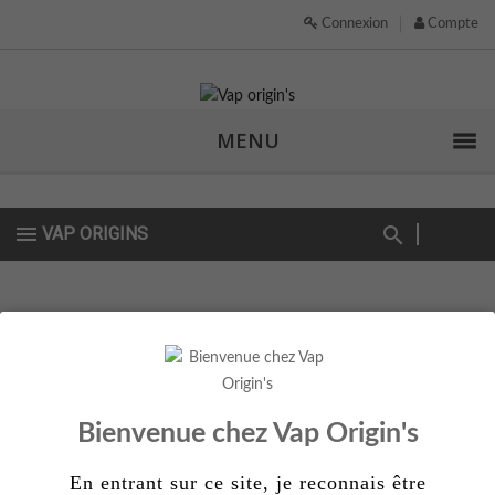
Connexion
Compte
MENU
VAP ORIGINS
Actuellement indisponible
Bientôt disponible
Bienvenue chez Vap Origin's
En entrant sur ce site, je reconnais être