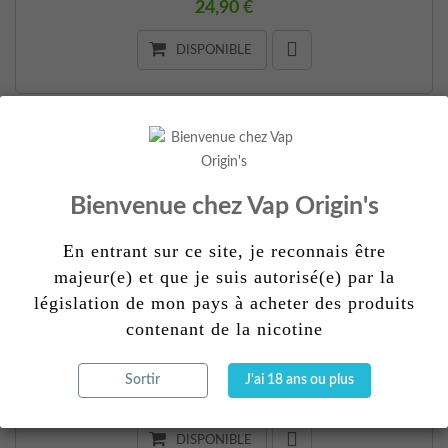
24,90 €
DISPONIBLE
RAPIDCANASSON
Bienvenue chez Vap Origin's
24,90 €
DISPONIBLE
En entrant sur ce site, je reconnais être
majeur(e) et que je suis autorisé(e) par la
législation de mon pays à acheter des produits
contenant de la nicotine
SORS TES COUVERTS
Sortir
J'ai 18 ans ou plus
24,90 €
DISPONIBLE