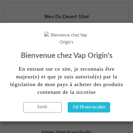
Bleu Du Desert 10ml
5,90 €
DISPONIBLE
Bienvenue chez Vap Origin's
En entrant sur ce site, je reconnais être
Sironade Pamplemo 10ml...
majeur(e) et que je suis autorisé(e) par la
5,90 €
législation de mon pays à acheter des produits
contenant de la nicotine
DISPONIBLE
Sortir
J'ai 18 ans ou plus
Ishigo 10ml Kung Fruits