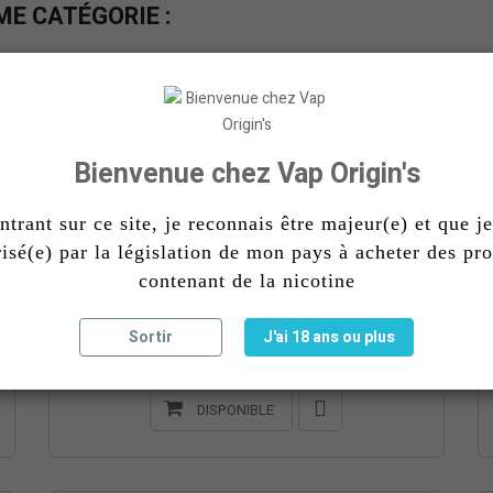
E CATÉGORIE :
Black Key 50ml Secret S Keys
19,90 €
Bienvenue chez Vap Origin's
DISPONIBLE
ntrant sur ce site, je reconnais être majeur(e) et que je
risé(e) par la législation de mon pays à acheter des pro
contenant de la nicotine
Menthe Cosmique 10ml
Sortir
J'ai 18 ans ou plus
5,90 €
DISPONIBLE