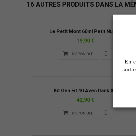
16 AUTRES PRODUITS DANS LA MÊM
Le Petit Mont 60ml Petit Nuage
19,90 €
DISPONIBLE
En e
auto
Kit Gen Fit 40 Avec Itank X...
42,90 €
DISPONIBLE