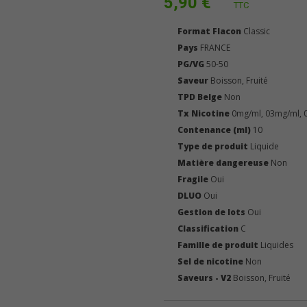
5,90 €
TTC
Format Flacon
Classic
Pays
FRANCE
PG/VG
50-50
Saveur
Boisson, Fruité
TPD Belge
Non
Tx Nicotine
0mg/ml, 03mg/ml, 
Contenance (ml)
10
Type de produit
Liquide
Matière dangereuse
Non
Fragile
Oui
DLUO
Oui
Gestion de lots
Oui
Classification
C
Famille de produit
Liquides
Sel de nicotine
Non
Saveurs - V2
Boisson, Fruité