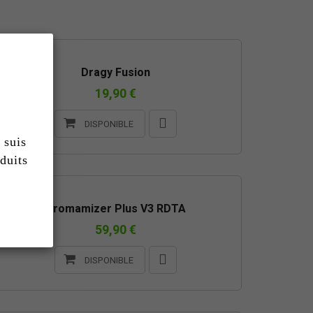
Dragy Fusion
19,90 €
DISPONIBLE
 suis
duits
Aromamizer Plus V3 RDTA
59,90 €
DISPONIBLE