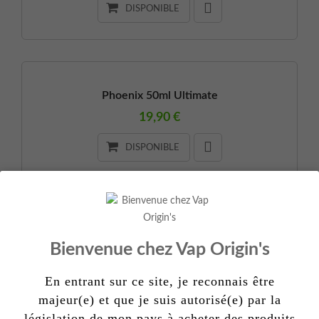
DISPONIBLE
Phoenix 50ml Ultimate
19,90 €
DISPONIBLE
Hellvape Dead Rabbit RDA V3
Bienvenue chez Vap Origin's
32,90 €
En entrant sur ce site, je reconnais être
DISPONIBLE
majeur(e) et que je suis autorisé(e) par la
législation de mon pays à acheter des produits