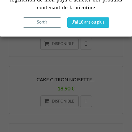
contenant de la nicotine
Fraise Anatomy 100ml Movie...
Sortir
J'ai 18 ans ou plus
24,90 €
DISPONIBLE
CAKE CITRON NOISETTE...
18,90 €
DISPONIBLE